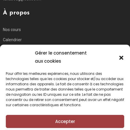
À propos
Nos cours
Calendrier
location de costumes
Gérer le consentement
A propos de nous
aux cookies
Politique de confidentialité
Pour offrir les meilleures expériences, nous utilisons des
technologies telles que les cookies pour stocker et/ou accéder aux
Contact
informations des appareils. Le fait de consentir à ces technologies
nous permettra de traiter des données telles que le comportement
de navigation ou les ID uniques sur ce site. Le fait de ne pas
consentir ou de retirer son consentement peut avoir un effet négatif
sur certaines caractéristiques et fonctions.
Accepter