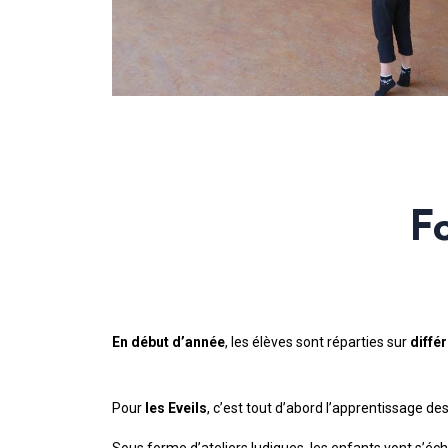
F
En début d’année
, les élèves sont réparties sur
diffé
Pour
les Eveils
, c’est tout d’abord l’apprentissage d
Sous forme d’ateliers ludiques, les enfants vont s’éc