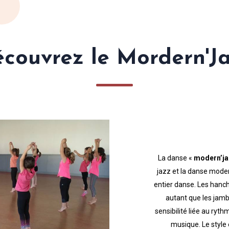
couvrez le Mordern'J
La danse «
modern’ja
jazz et la danse moder
entier danse. Les hanche
autant que les jam
sensibilité liée au ryth
musique. Le style 