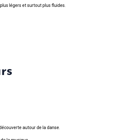
us légers et surtout plus fluides.
rs
 découverte autour de la danse.
 de la musique.